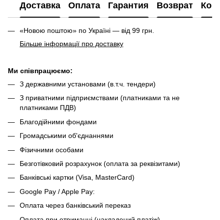
Доставка
Оплата
Гарантия
Возврат
Кон
«Новою поштою» по Україні — від 99 грн.
Більше інформації про доставку
Ми співпрацюємо:
З державними установами (в.т.ч. тендери)
З приватними підприємствами (платниками та не
платниками ПДВ)
Благодійними фондами
Громадськими об'єднаннями
Фізичними особами
Безготівковий розрахунок (оплата за реквізитами)
Банківські картки (Visa, MasterCard)
Google Pay / Apple Pay:
Оплата через банківський переказ
Оплата при отриманні (накладений платіж)