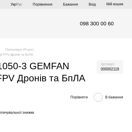
Мій кошик
Порівняння
Укр
Рус
Бажання
Вхід
098 300 00 60
Пропелери (Props)
я FPV Дронів та БпЛА
1050-3 GEMFAN
Артикул
000002118
FPV Дронів та БпЛА
Порівняти
В бажання
опичувальної знижки