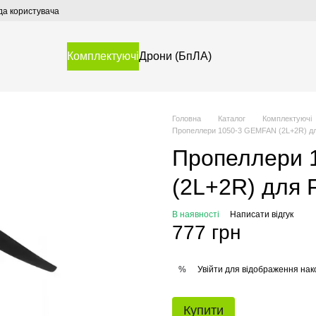
да користувача
Комплектуючі
Дрони (БпЛА)
Головна
Каталог
Комплектуючі
Пропеллери 1050-3 GEMFAN (2L+2R) дл
Пропеллери 
(2L+2R) для 
В наявності
Написати відгук
777 грн
Увійти
для відображення нак
%
Купити