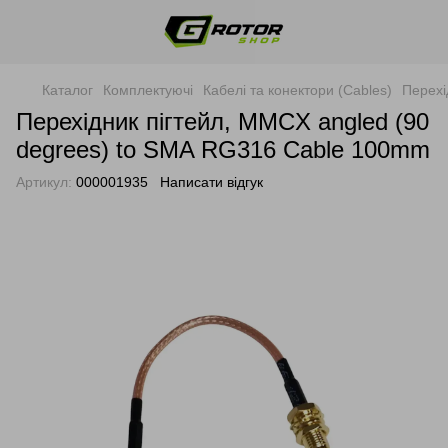
Каталог
Комплектуючі
Кабелі та конектори (Cables)
Перехі
Перехідник пігтейл, MMCX angled (90
degrees) to SMA RG316 Cable 100mm
Артикул:
000001935
Написати відгук