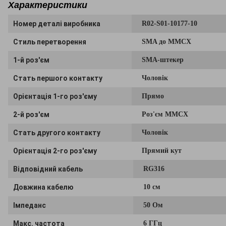
Характеристики
Номер деталі виробника
R02-S01-10177-10
Стиль перетворення
SMA до MMCX
1-й роз'єм
SMA-штекер
Стать першого контакту
Чоловік
Орієнтація 1-го роз'єму
Прямо
2-й роз'єм
Роз'єм MMCX
Стать другого контакту
Чоловік
Орієнтація 2-го роз'єму
Прямий кут
Відповідний кабель
RG316
Довжина кабелю
10 см
Імпеданс
50 Ом
Макс. частота
6 ГГц