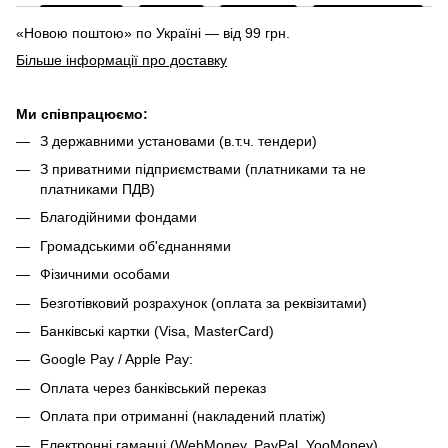
«Новою поштою» по Україні — від 99 грн.
Більше інформації про доставку
Ми співпрацюємо:
З державними установами (в.т.ч. тендери)
З приватними підприємствами (платниками та не
платниками ПДВ)
Благодійними фондами
Громадськими об'єднаннями
Фізичними особами
Безготівковий розрахунок (оплата за реквізитами)
Банківські картки (Visa, MasterCard)
Google Pay / Apple Pay:
Оплата через банківський переказ
Оплата при отриманні (накладений платіж)
Електронні гаманці (WebMoney, PayPal, YooMoney)