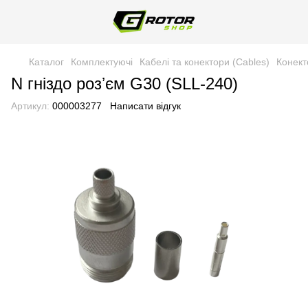
Каталог
Комплектуючі
Кабелі та конектори (Cables)
Конект
N гніздо розʼєм G30 (SLL-240)
Артикул:
000003277
Написати відгук