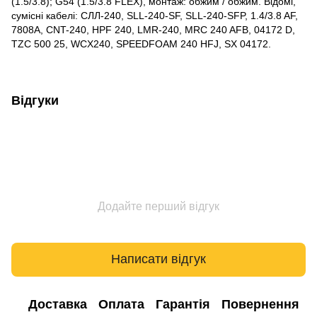
(1.5/3.8); G54 (1.5/3.8 FLEX), монтаж: обжим / обжим. Відомі,
сумісні кабелі:
СЛЛ-240
,
SLL-240-SF
,
SLL-240-SFP
, 1.4/3.8 AF,
7808A, CNT-240, HPF 240, LMR-240, MRC 240 AFB, 04172 D,
TZC 500 25, WCX240, SPEEDFOAM 240 HFJ, SX 04172.
Відгуки
Додайте перший відгук
Написати відгук
Доставка
Оплата
Гарантія
Повернення