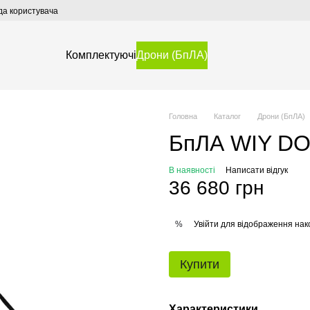
да користувача
Комплектуючі
Дрони (БпЛА)
Головна
Каталог
Дрони (БпЛА)
БпЛА WIY D
В наявності
Написати відгук
36 680 грн
Увійти
для відображення нак
%
Купити
Характеристики