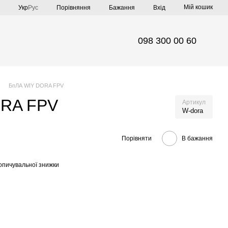
Мій кошик
Порівняння
Укр
Рус
Бажання
Вхід
098 300 00 60
БпЛА WIY DORA FPV
ORA FPV
Артикул
W-dora
Порівняти
В бажання
опичувальної знижки