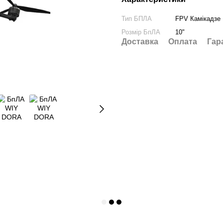
Тип БПЛА
FPV Камікадзе
Розмір БпЛА
10"
Доставка
Оплата
Гар