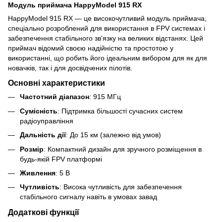
Модуль приймача HappyModel 915 RX
HappyModel 915 RX — це високочутливий модуль приймача,
спеціально розроблений для використання в FPV системах і
забезпечення стабільного зв'язку на великих відстанях. Цей
приймач відомий своєю надійністю та простотою у
використанні, що робить його ідеальним вибором для як для
новачків, так і для досвідчених пілотів.
Основні характеристики
Частотний діапазон
: 915 МГц
Сумісність
: Підтримка більшості сучасних систем
радіоуправління
Дальність дії
: До 15 км (залежно від умов)
Розмір
: Компактний дизайн для зручного розміщення в
будь-якій FPV платформі
Живлення
: 5 В
Чутливість
: Висока чутливість для забезпечення
стабільного сигналу навіть в умовах завад
Додаткові функції