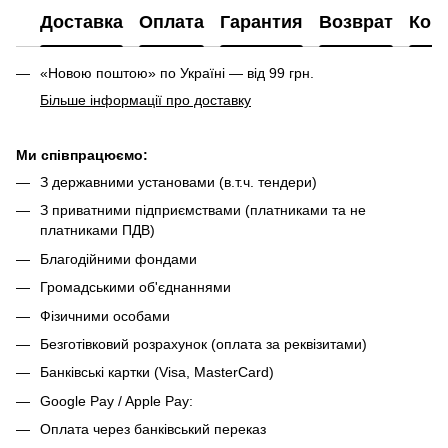
Доставка
Оплата
Гарантия
Возврат
Кон
«Новою поштою» по Україні — від 99 грн.
Більше інформації про доставку
Ми співпрацюємо:
З державними установами (в.т.ч. тендери)
З приватними підприємствами (платниками та не
платниками ПДВ)
Благодійними фондами
Громадськими об'єднаннями
Фізичними особами
Безготівковий розрахунок (оплата за реквізитами)
Банківські картки (Visa, MasterCard)
Google Pay / Apple Pay:
Оплата через банківський переказ