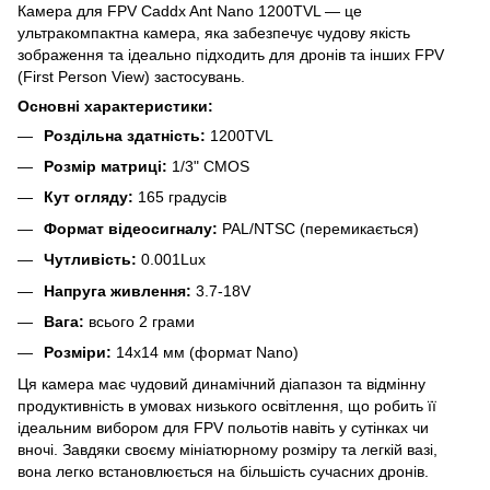
Камера для FPV Caddx Ant Nano 1200TVL — це
ультракомпактна камера, яка забезпечує чудову якість
зображення та ідеально підходить для дронів та інших FPV
(First Person View) застосувань.
Основні характеристики:
Роздільна здатність:
1200TVL
Розмір матриці:
1/3" CMOS
Кут огляду:
165 градусів
Формат відеосигналу:
PAL/NTSC (перемикається)
Чутливість:
0.001Lux
Напруга живлення:
3.7-18V
Вага:
всього 2 грами
Розміри:
14x14 мм (формат Nano)
Ця камера має чудовий динамічний діапазон та відмінну
продуктивність в умовах низького освітлення, що робить її
ідеальним вибором для FPV польотів навіть у сутінках чи
вночі. Завдяки своєму мініатюрному розміру та легкій вазі,
вона легко встановлюється на більшість сучасних дронів.