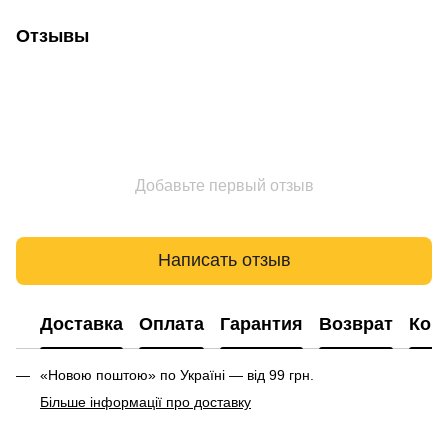
Отзывы
Добавьте первый отзыв
Написать отзыв
Доставка
Оплата
Гарантия
Возврат
Кон
«Новою поштою» по Україні — від 99 грн.
Більше інформації про доставку