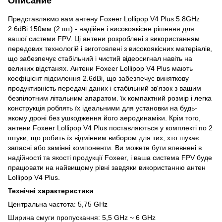
Описание
Представляємо вам антену Foxeer Lollipop V4 Plus 5.8GHz
2.6dBi 150мм (2 шт) - надійне і високоякісне рішення для
вашої системи FPV. Ці антени розроблені з використанням
передових технологій і виготовлені з високоякісних матеріалів,
що забезпечує стабільний і чистий відеосигнал навіть на
великих відстанях. Антени Foxeer Lollipop V4 Plus мають
коефіцієнт підсилення 2.6dBi, що забезпечує виняткову
продуктивність передачі даних і стабільний зв'язок з вашим
безпілотним літальним апаратом. їх компактний розмір і легка
конструкція роблять їх ідеальними для установки на будь-
якому дроні без ушкодження його аеродинаміки. Крім того,
антени Foxeer Lollipop V4 Plus поставляються у комплекті по 2
штуки, що робить їх відмінним вибором для тих, хто шукає
запасні або замінні компоненти. Ви можете бути впевнені в
надійності та якості продукції Foxeer, і ваша система FPV буде
працювати на найвищому рівні завдяки використанню антен
Lollipop V4 Plus.
Технічні характеристики
Центральна частота: 5,75 GHz
Ширина смуги пропускання: 5,5 GHz ~ 6 GHz