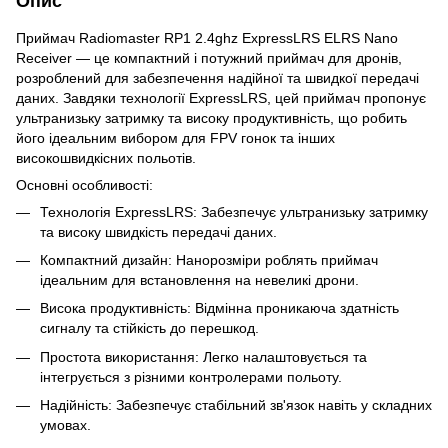
Опис
Приймач Radiomaster RP1 2.4ghz ExpressLRS ELRS Nano
Receiver — це компактний і потужний приймач для дронів,
розроблений для забезпечення надійної та швидкої передачі
даних. Завдяки технології ExpressLRS, цей приймач пропонує
ультранизьку затримку та високу продуктивність, що робить
його ідеальним вибором для FPV гонок та інших
високошвидкісних польотів.
Основні особливості:
Технологія ExpressLRS: Забезпечує ультранизьку затримку
та високу швидкість передачі даних.
Компактний дизайн: Нанорозміри роблять приймач
ідеальним для встановлення на невеликі дрони.
Висока продуктивність: Відмінна проникаюча здатність
сигналу та стійкість до перешкод.
Простота використання: Легко налаштовується та
інтегрується з різними контролерами польоту.
Надійність: Забезпечує стабільний зв'язок навіть у складних
умовах.