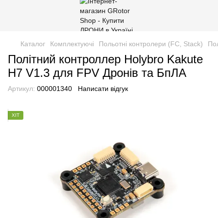
Каталог
Комплектуючі
Польотні контролери (FC, Stack)
По
Політний контроллер Holybro Kakute
H7 V1.3 для FPV Дронів та БпЛА
Артикул:
000001340
Написати відгук
ХІТ