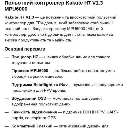
Польотний контроллер Kakute H7 V1.3
MPU6000
Kakute H7 V1.3
— це потужний та високоточний польотний
контроллер для FPV-дронів, який забезпечує стабільний і
плавний політ. Завдяки гіроскопу MPU6000 IMU, цей
контроллер ідеально підходить для пілотів, яким важлива
висока продуктивність та надійність.
Основні переваги
Процесор H7
— швидка обробка даних для точного
керування польотом.
Гіроскоп MPU6000
— стабільна робота навіть за умов
вібрацій та різких маневрів.
Підтримка Betaflight та iNav
— сумісність із популярними
прошивками для FPV-дронів.
Вбудований OSD
— можливість налаштування
відображення польотних даних.
Гнучкість підключення
— підтримка DJI HD FPV, UART-
портів, сенсорів та GPS.
Компактний і легкий
— оптимізований дизайн для