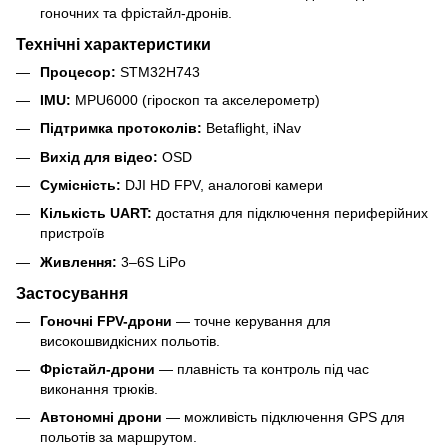
гоночних та фрістайл-дронів.
Технічні характеристики
Процесор:
STM32H743
IMU:
MPU6000 (гіроскоп та акселерометр)
Підтримка протоколів:
Betaflight, iNav
Вихід для відео:
OSD
Сумісність:
DJI HD FPV, аналогові камери
Кількість UART:
достатня для підключення периферійних
пристроїв
Живлення:
3–6S LiPo
Застосування
Гоночні FPV-дрони
— точне керування для
високошвидкісних польотів.
Фрістайл-дрони
— плавність та контроль під час
виконання трюків.
Автономні дрони
— можливість підключення GPS для
польотів за маршрутом.